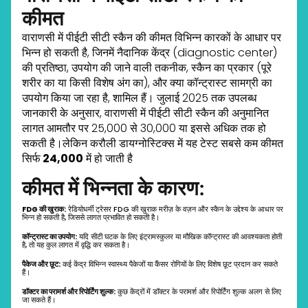
कीमत
वाराणसी में पीईटी सीटी स्कैन की कीमत विभिन्न कारकों के आधार पर
भिन्न हो सकती है, जिनमें नैदानिक केंद्र (diagnostic center)
की प्रतिष्ठा, उपयोग की जाने वाली तकनीक, स्कैन का प्रकार (पूरे
शरीर का या किसी विशेष अंग का), और क्या कॉन्ट्रास्ट सामग्री का
उपयोग किया जा रहा है, शामिल हैं। जुलाई 2025 तक उपलब्ध
जानकारी के अनुसार, वाराणसी में पीईटी सीटी स्कैन की अनुमानित
लागत आमतौर पर ₹25,000 से ₹30,000 या इससे अधिक तक हो
सकती है।लेकिन करौली डायग्नोस्टिक्स में यह टेस्ट सबसे कम कीमत
सिर्फ
₹24,000
में हो जाती है
कीमत में भिन्नता के कारण:
FDG
की
खुराक:
रेडियोधर्मी ट्रेसर FDG की खुराक मरीज़ के वज़न और स्कैन के उद्देश्य के आधार पर
भिन्न हो सकती है, जिससे लागत प्रभावित हो सकती है।
कॉन्ट्रास्ट
का
उपयोग:
यदि सीटी घटक के लिए इंट्रामस्कुलर या मौखिक कॉन्ट्रास्ट की आवश्यकता होती
है, तो यह कुल लागत में वृद्धि कर सकता है।
पैकेज
और
छूट:
कई केंद्र विभिन्न स्वास्थ्य पैकेजों या कैंसर रोगियों के लिए विशेष छूट प्रदान कर सकते
हैं।
डॉक्टर
का
परामर्श
और
रिपोर्टिंग
शुल्क:
कुछ केंद्रों में डॉक्टर के परामर्श और रिपोर्टिंग शुल्क अलग से लिए
जा सकते हैं।