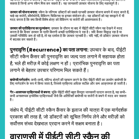
सकता है जिन्हें अन्य स्कैन मिस कर सकते हैं। यह जानकारी उपचार योजना के लिए महत्वपूर्ण है।
उपचार
की
योजना
बनाना:
स्कैन के परिणाम डॉक्टरों को सबसे प्रभावी उपचार योजना बनाने में मदद करते हैं,
चाहे वह सर्जरी, कीमोथेरेपी, विकिरण चिकित्सा या इनका संयोजन हो। यह डॉक्टरों को यह समझने में भी
मदद करता है कि क्या किसी विशेष क्षेत्र को विकिरण या सर्जरी की आवश्यकता है।
उपचार
की
प्रतिक्रिया
का
मूल्यांकन:
उपचार के दौरान या बाद में पीईटी सीटी स्कैन यह देखने में मदद
करता है कि कैंसर उपचार के प्रति कितनी अच्छी प्रतिक्रिया दे रहा है। यदि कैंसर सिकुड़ रहा है या
उसकी गतिविधि कम हो रही है, तो यह दर्शाता है कि उपचार प्रभावी है। यदि नहीं, तो डॉक्टर उपचार योजना
में बदलाव कर सकते हैं।
पुनरावृत्ति (Recurrence)
का
पता
लगाना:
उपचार के बाद, पीईटी
सीटी स्कैन कैंसर की पुनरावृत्ति का जल्द पता लगाने में सहायक होता
है, भले ही मरीज़ में कोई लक्षण न हों। प्रारंभिक पुनरावृत्ति का पता
लगाने से बेहतर उपचार परिणाम मिल सकते हैं।
बायोप्सी
मार्गदर्शन:
कभी-कभी, संदिग्ध क्षेत्रों की पहचान करने के लिए पीईटी सीटी का उपयोग बायोप्सी के
लिए मार्गदर्शन के रूप में किया जाता है, जिससे प्रक्रिया अधिक सटीक और कम आक्रामक हो जाती है।
गैर-
आवश्यक
प्रक्रियाओं
से
बचना:
चूंकि पीईटी सीटी बहुत विस्तृत जानकारी प्रदान करता है, यह कभी-
कभी अनावश्यक इनवेसिव प्रक्रियाओं जैसे कि अतिरिक्त बायोप्सी या सर्जरी से बचने में मदद कर सकता
है।
संक्षेप में, पीईटी सीटी स्कैन कैंसर के इलाज की यात्रा में एक मार्गदर्शक
प्रकाश की तरह है, जो डॉक्टरों को सूचित निर्णय लेने और मरीज़ों को
सर्वोत्तम संभव देखभाल प्रदान करने में सक्षम बनाता है।
वाराणसी में पीईटी सीटी स्कैन की