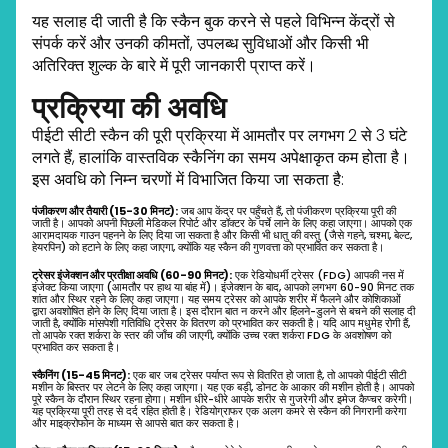
यह सलाह दी जाती है कि स्कैन बुक करने से पहले विभिन्न केंद्रों से
संपर्क करें और उनकी कीमतों, उपलब्ध सुविधाओं और किसी भी
अतिरिक्त शुल्क के बारे में पूरी जानकारी प्राप्त करें।
प्रक्रिया की अवधि
पीईटी सीटी स्कैन की पूरी प्रक्रिया में आमतौर पर लगभग 2 से 3 घंटे
लगते हैं, हालांकि वास्तविक स्कैनिंग का समय अपेक्षाकृत कम होता है।
इस अवधि को निम्न चरणों में विभाजित किया जा सकता है:
पंजीकरण
और
तैयारी (15-30
मिनट):
जब आप केंद्र पर पहुँचते हैं, तो पंजीकरण प्रक्रिया पूरी की
जाती है। आपको अपनी पिछली मेडिकल रिपोर्ट और डॉक्टर के पर्चे लाने के लिए कहा जाएगा। आपको एक
आरामदायक गाउन पहनने के लिए दिया जा सकता है और किसी भी धातु की वस्तु (जैसे गहने, चश्मा, बेल्ट,
हेयरपिन) को हटाने के लिए कहा जाएगा, क्योंकि यह स्कैन की गुणवत्ता को प्रभावित कर सकता है।
ट्रेसर
इंजेक्शन
और
प्रतीक्षा
अवधि (60-90
मिनट):
एक रेडियोधर्मी ट्रेसर (FDG) आपकी नस में
इंजेक्ट किया जाएगा (आमतौर पर हाथ या बांह में)। इंजेक्शन के बाद, आपको लगभग 60-90 मिनट तक
शांत और स्थिर रहने के लिए कहा जाएगा। यह समय ट्रेसर को आपके शरीर में फैलने और कोशिकाओं
द्वारा अवशोषित होने के लिए दिया जाता है। इस दौरान बात न करने और हिलने-डुलने से बचने की सलाह दी
जाती है, क्योंकि मांसपेशी गतिविधि ट्रेसर के वितरण को प्रभावित कर सकती है। यदि आप मधुमेह रोगी हैं,
तो आपके रक्त शर्करा के स्तर की जाँच की जाएगी, क्योंकि उच्च रक्त शर्करा FDG के अवशोषण को
प्रभावित कर सकता है।
स्कैनिंग (15-45
मिनट):
एक बार जब ट्रेसर पर्याप्त रूप से वितरित हो जाता है, तो आपको पीईटी सीटी
मशीन के बिस्तर पर लेटने के लिए कहा जाएगा। यह एक बड़ी, डोनट के आकार की मशीन होती है। आपको
पूरे स्कैन के दौरान स्थिर रहना होगा। मशीन धीरे-धीरे आपके शरीर से गुजरेगी और इमेज कैप्चर करेगी।
यह प्रक्रिया पूरी तरह से दर्द रहित होती है। रेडियोग्राफर एक अलग कमरे से स्कैन की निगरानी करेगा
और माइक्रोफोन के माध्यम से आपसे बात कर सकता है।